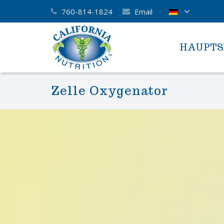
760-814-1824
Email
HAUPTS
Zelle Oxygenator