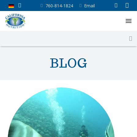
760-814-1824
Email
Hauptseite
Über uns
BLOG
Unser Service
Shop
Blog
Kontakt